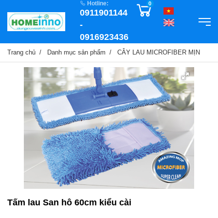
Hotline:
0
0911901144
-
0916923436
Trang chủ
Danh mục sản phẩm
CÂY LAU MICROFIBER MỊN
Tấm lau San hô 60cm kiểu cài