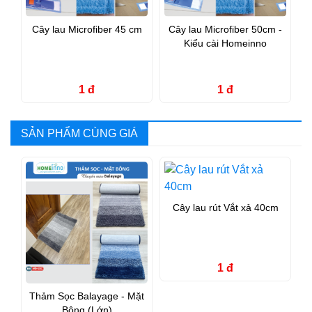
Cây lau Microfiber 45 cm
Cây lau Microfiber 50cm -
Kiểu cài Homeinno
1 đ
1 đ
SẢN PHẨM CÙNG GIÁ
Cây lau rút Vắt xả 40cm
1 đ
Thảm Sọc Balayage - Mặt
Bông (Lớn)