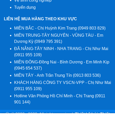
Vệ sinh công nghiệp
Tuyển dụng
LIÊN HỆ MUA HÀNG THEO KHU VỰC
MIỀN BẮC - Chị Huỳnh Kim Trang (0949 803 829)
MIỀN TRUNG-TÂY NGUYÊN - VŨNG TÀU - Em
Dương Kỳ (0949 795 391)
ĐÃ NẴNG-TÂY NINH - NHA TRANG - Chị Như Mai
(0911 955 109)
MIỀN ĐÔNG-Đồng Nai - Bình Dương - Em Minh Kịp
(0945 654 537)
MIỀN TÂY - Anh Trần Trung Tín (0913 803 536)
KHÁCH HÀNG CÔNG TY VSCN-VPP - Chị Như Mai
(0911 955 109)
Hotline Văn Phòng Hồ Chí Minh - Chị Trang (0911
901 144)
© 2020 - 2022, All right reserviced
.
Thiết kế bởi:
Thiết