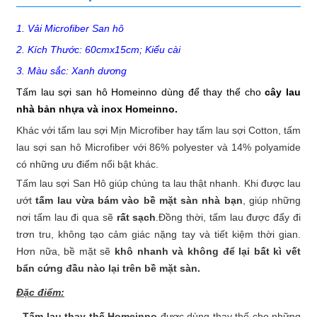
1. Vải Microfiber San hô
2. Kích Thước: 60cmx15cm; Kiểu cài
3. Màu sắc: Xanh dương
Tấm lau sợi san hô Homeinno dùng để thay thế cho
cây lau
nhà bản nhựa và inox Homeinno.
Khác với tấm lau sợi Mịn Microfiber hay tấm lau sợi Cotton, tấm
lau sợi san hô Microfiber với 86% polyester và 14% polyamide
có những ưu điểm nổi bật khác.
Tấm lau sợi San Hô giúp chúng ta lau thật nhanh. Khi được lau
ướt
tấm lau vừa bám vào bề mặt sàn nhà bạn
, giúp những
nơi tấm lau đi qua sẽ
rất
sạch
.Đồng thời, tấm lau được đẩy đi
trơn tru, không tạo cảm giác nặng tay và tiết kiệm thời gian.
Hơn nữa, bề mặt sẽ
khô nhanh và không để lại bất kì vết
bẩn cứng đầu nào lại trên bề mặt sàn.
Đặc điểm:
- Tấm lau thay thế Homeinno
được dùng thay thế cho những