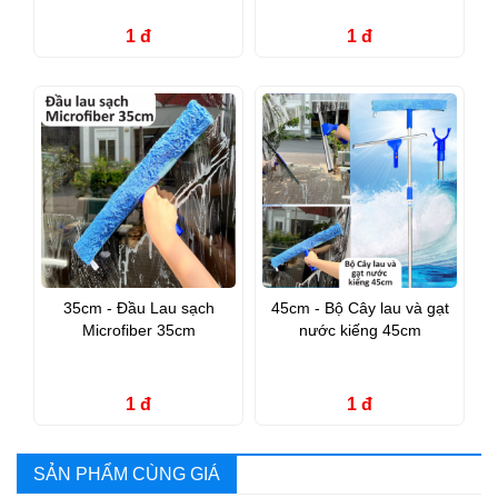
1 đ
1 đ
35cm - Đầu Lau sạch
45cm - Bộ Cây lau và gạt
Microfiber 35cm
nước kiếng 45cm
1 đ
1 đ
SẢN PHẨM CÙNG GIÁ