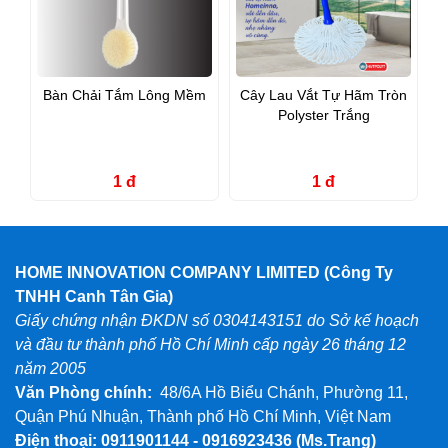
Bàn Chải Tắm Lông Mềm
Cây Lau Vắt Tự Hãm Tròn
Polyster Trắng
1 đ
1 đ
HOME INNOVATION COMPANY LIMITED (Công Ty
TNHH Canh Tân Gia)
Giấy chứng nhận ĐKDN số 0304143151 do Sở kế hoạch
và đầu tư thành phố Hồ Chí Minh cấp ngày 26 tháng 12
năm 2005
Văn Phòng chính:
48/6A Hồ Biểu Chánh, Phường 11,
Quận Phú Nhuận, Thành phố Hồ Chí Minh, Việt Nam
Điện thoại: 0911901144 - 0916923436
(Ms.Trang)