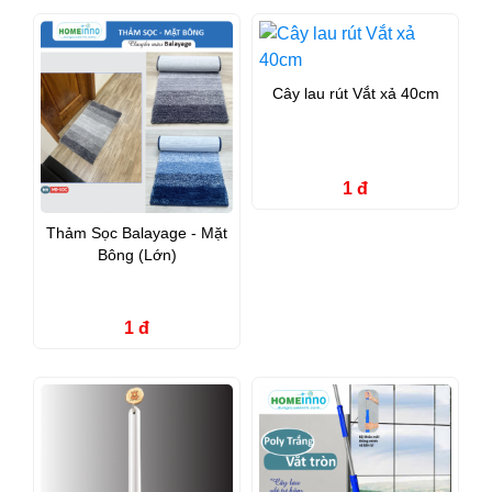
Cây lau rút Vắt xả 40cm
1 đ
Thảm Sọc Balayage - Mặt
Bông (Lớn)
1 đ