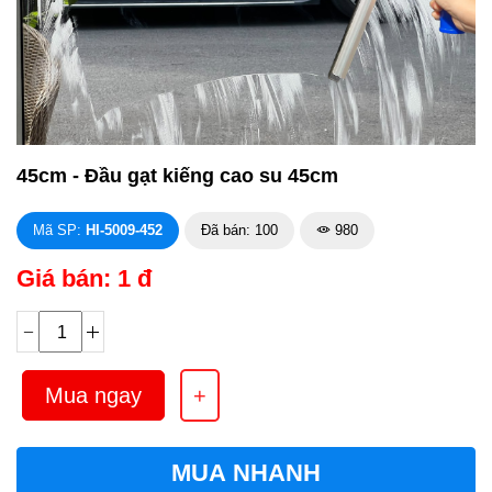
45cm - Đầu gạt kiếng cao su 45cm
Mã SP:
HI-5009-452
Đã bán: 100
980
Giá bán: 1 đ
MUA NHANH