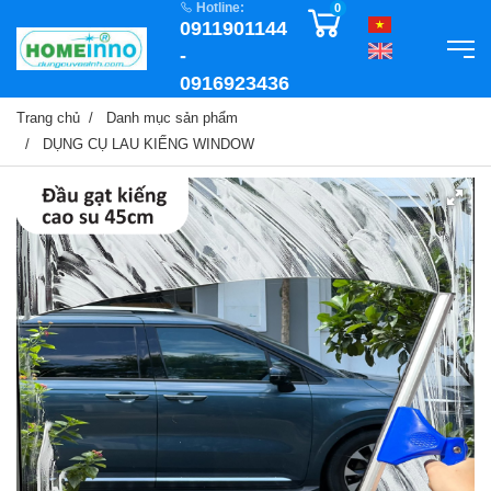
Hotline:
0
0911901144
-
0916923436
Trang chủ
Danh mục sản phẩm
DỤNG CỤ LAU KIẾNG WINDOW