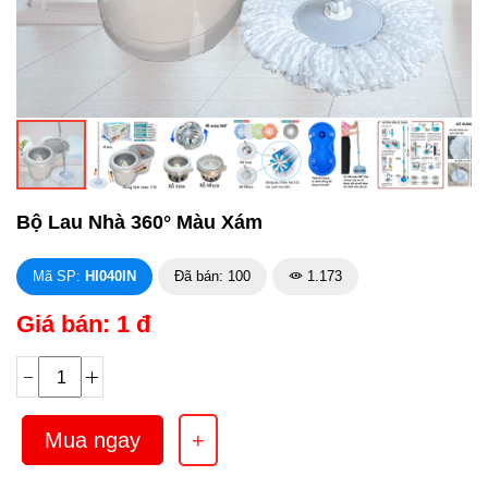
Bộ Lau Nhà 360° Màu Xám
Mã SP:
HI040IN
Đã bán: 100
1.173
Giá bán: 1 đ