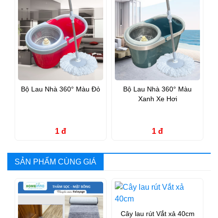
Bộ Lau Nhà 360° Màu Đỏ
Bộ Lau Nhà 360° Màu
Xanh Xe Hơi
1 đ
1 đ
SẢN PHẨM CÙNG GIÁ
Cây lau rút Vắt xả 40cm