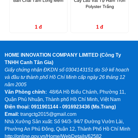
Bàn Chải Tắm Lông Mềm
Cây Lau Vắt Tự Hãm Tròn
Polyster Trắng
1 đ
1 đ
HOME INNOVATION COMPANY LIMITED (Công Ty
TNHH Canh Tân Gia)
Giấy chứng nhận ĐKDN số 0304143151 do Sở kế hoạch
và đầu tư thành phố Hồ Chí Minh cấp ngày 26 tháng 12
năm 2005
Văn Phòng chính:
48/6A Hồ Biểu Chánh, Phường 11,
Quận Phú Nhuận, Thành phố Hồ Chí Minh, Việt Nam
Điện thoại: 0911901144 - 0916923436
(Ms.Trang)
Email:
trangctg2015@gmail.com
Nhà Xưởng Sản xuất: Số 94/3- 94/7 Đường Vườn Lài,
Phường An Phú Đông, Quận 12, Thành Phố Hồ Chí Minh
http://online.gov.vn/Home/WebDetails/62582