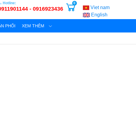
Hotline:
0
Viet nam
0911901144 - 0916923436
English
N PHỐI
XEM THÊM