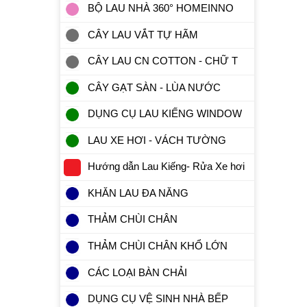
BỘ LAU NHÀ 360° HOMEINNO
CÂY LAU VẮT TỰ HÃM
CÂY LAU CN COTTON - CHỮ T
CÂY GẠT SÀN - LÙA NƯỚC
DỤNG CỤ LAU KIẾNG WINDOW
LAU XE HƠI - VÁCH TƯỜNG
Hướng dẫn Lau Kiếng- Rửa Xe hơi
KHĂN LAU ĐA NĂNG
THẢM CHÙI CHÂN
THẢM CHÙI CHÂN KHỔ LỚN
CÁC LOẠI BÀN CHẢI
DỤNG CỤ VỆ SINH NHÀ BẾP