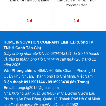
Bàn Chải Tắm Lông Mềm
Cây Lau Vắt Tự Hãm Tròn
Polyster Trắng
1 đ
1 đ
HOME INNOVATION COMPANY LIMITED (Công Ty
TNHH Canh Tân Gia)
Giấy chứng nhận ĐKDN số 0304143151 do Sở kế hoạch
và đầu tư thành phố Hồ Chí Minh cấp ngày 26 tháng 12
năm 2005
Văn Phòng chính:
48/6A Hồ Biểu Chánh, Phường 11,
Quận Phú Nhuận, Thành phố Hồ Chí Minh, Việt Nam
Điện thoại: 0911901144 - 0916923436
(Ms.Trang)
Email:
trangctg2015@gmail.com
Nhà Xưởng Sản xuất: Số 94/3- 94/7 Đường Vườn Lài,
Phường An Phú Đông, Quận 12, Thành Phố Hồ Chí Minh
http://online.gov.vn/Home/WebDetails/62582