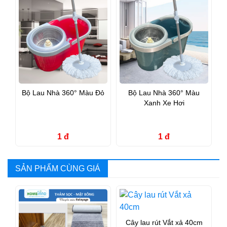
Bộ Lau Nhà 360° Màu Đỏ
Bộ Lau Nhà 360° Màu
Xanh Xe Hơi
1 đ
1 đ
SẢN PHẨM CÙNG GIÁ
Cây lau rút Vắt xả 40cm