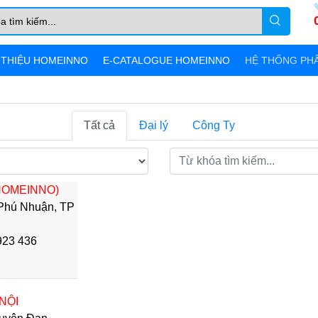
 THIỆU HOMEINNO
E-CATALOGUE HOMEINNO
HỆ THỐNG PHÂ
Tất cả
Đại lý
Công Ty
HOMEINNO)
Phú Nhuận, TP
 923 436
NỘI