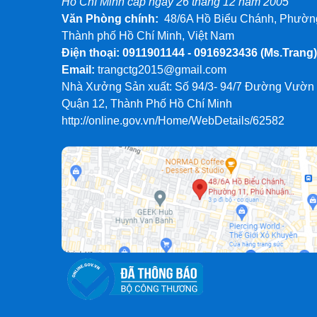
Hồ Chí Minh cấp ngày 26 tháng 12 năm 2005
Địa chỉ mua hàng: Cửa Hàng Phương Thả
Văn Phòng chính:
48/6A Hồ Biểu Chánh, Phường
Khoai, Đồng Xuân, Hoàn Kiếm, Tp Hà Nội
Thành phố Hồ Chí Minh, Việt Nam
Điện thoại: 0911901144 - 0916923436
(Ms.Trang)
Ninh Bình - Công Ty TNHH DỊCH VỤ THƯƠNG 
Email:
trangctg2015@gmail.com
NB
Nhà Xưởng Sản xuất: Số 94/3- 94/7 Đường Vườn
Tầng 3, Số 283, Đường Định Tiên Hoàng,
Quận 12, Thành Phố Hồ Chí Minh
Phường Ninh Khánh, TP Hoa Lư, Tỉnh Ninh 
http://online.gov.vn/Home/WebDetails/62582
0987 657 267
MST: 2700942401
Thanh Hóa - CÔNG TY TNHH TMDV LINH SƠN
Số 114 Đặng Việt Châu, Phường An Hưng
Thanh Hoá
0934 124 379
MST: 2803148617
Huế - CÔNG TY TNHH GIÁNG HƯƠNG