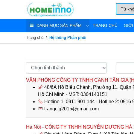
DANH MỤC SẢN PHẨM
TRANG CHỦ
GIỚI
Trang chủ
Hệ thống Phân phối
VĂN PHÒNG CÔNG TY TNHH CANH TÂN GIA (
48/6A Hồ Biểu Chánh, Phường 11, Quận 
Hồ Chí Minh - MST: 0304143151
Hotline 1: 0911 901 144 - Hotline 2: 0916
trangctg2015@gmail.com
Hà Nội - CÔNG TY TNHH NGUYỄN DƯƠNG HÀ 