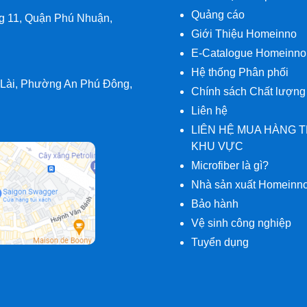
o - 78 Hàng
Quảng cáo
 11, Quận Phú Nhuận,
Giới Thiệu Homeinno
E-Catalogue Homeinno
MẠI HỒNG ANH
Hệ thống Phân phối
 Lài, Phường An Phú Đông,
Chính sách Chất lượng
 Phố Bình Yên,
Liên hệ
Bình
LIÊN HỆ MUA HÀNG 
KHU VỰC
Microfiber là gì?
Nhà sản xuất Homeinn
Bảo hành
, Thành phố
Vệ sinh công nghiệp
Tuyển dụng