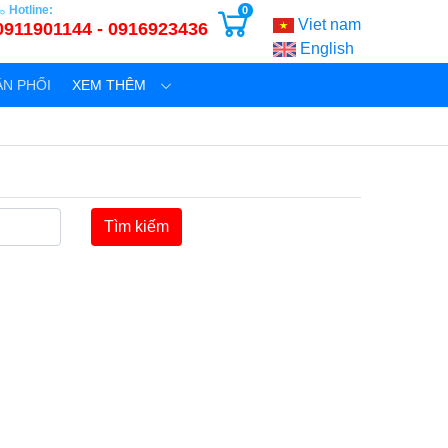
Hotline:
0
Viet nam
0911901144 - 0916923436
English
N PHỐI
XEM THÊM
Tìm kiếm