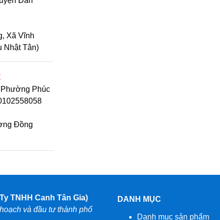
Huyện Đan
, Xã Vĩnh
u Nhật Tân)
Ệ
, Phường Phúc
 0102558058
ường Đồng
Ụ VÀ SẢN
 Hà, Phường
y TNHH Canh Tân Gia)
DANH MỤC
0101513086
oạch và đầu tư thành phố
Danh mục sản phẩm