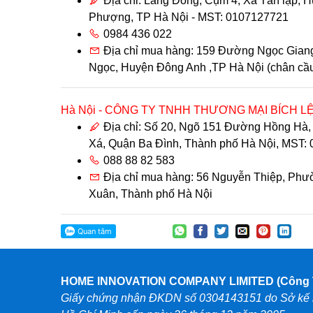
Địa chỉ: Làng Đông, Cụm 4, Xã Tân lập, 
Phượng, TP Hà Nội - MST: 0107127721
0984 436 022
Địa chỉ mua hàng: 159 Đường Ngọc Giang
Ngọc, Huyện Đông Anh ,TP Hà Nội (chân cầ
Hà Nội - CÔNG TY TNHH THƯƠNG MẠI BÍCH L
Địa chỉ: Số 20, Ngõ 151 Đường Hồng Hà
Xá, Quận Ba Đình, Thành phố Hà Nội, MST:
088 88 82 583
Địa chỉ mua hàng: 56 Nguyễn Thiệp, Ph
Xuân, Thành phố Hà Nội
Hà Nội - CÔNG TY TNHH THƯƠNG MẠI DỊCH V
XUẤT PHƯƠNG THẢO
Địa chỉ: Số 6, Ngách 41/10, Đường Hồng
HOME INNOVATION COMPANY LIMITED (Công T
Phúc Xá, Quận Ba Đình, TP Hà Nội - MST: 
Giấy chứng nhận ĐKDN số 0304143151 do Sở kế h
0974 350 499; 038 66 08 302