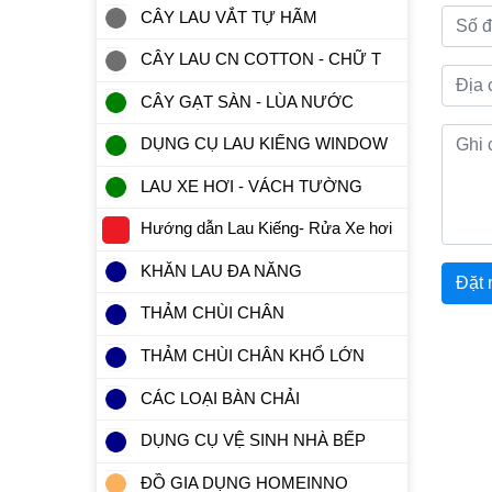
CÂY LAU VẮT TỰ HÃM
CÂY LAU CN COTTON - CHỮ T
CÂY GẠT SÀN - LÙA NƯỚC
DỤNG CỤ LAU KIẾNG WINDOW
LAU XE HƠI - VÁCH TƯỜNG
Hướng dẫn Lau Kiếng- Rửa Xe hơi
KHĂN LAU ĐA NĂNG
Đặt 
THẢM CHÙI CHÂN
THẢM CHÙI CHÂN KHỔ LỚN
CÁC LOẠI BÀN CHẢI
DỤNG CỤ VỆ SINH NHÀ BẾP
ĐỒ GIA DỤNG HOMEINNO