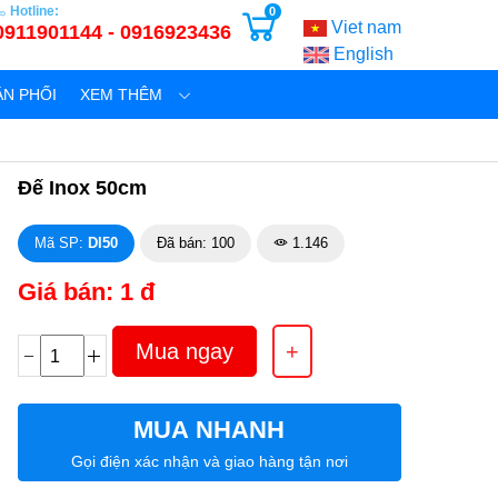
Hotline:
0
Viet nam
0911901144 - 0916923436
English
N PHỐI
XEM THÊM
Đế Inox 50cm
Mã SP:
DI50
Đã bán: 100
1.146
Giá bán: 1 đ
MUA NHANH
Gọi điện xác nhận và giao hàng tận nơi