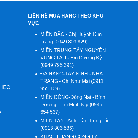
LIÊN HỆ MUA HÀNG THEO KHU
VỰC
MIỀN BẮC - Chị Huỳnh Kim
Trang (0949 803 829)
MIỀN TRUNG-TÂY NGUYÊN -
VŨNG TÀU - Em Dương Kỳ
(0949 795 391)
ĐÃ NẴNG-TÂY NINH - NHA
TRANG - Chị Như Mai (0911
THEO
955 109)
MIỀN ĐÔNG-Đồng Nai - Bình
Dương - Em Minh Kịp (0945
o
654 537)
MIỀN TÂY - Anh Trần Trung Tín
(0913 803 536)
KHÁCH HÀNG CÔNG TY