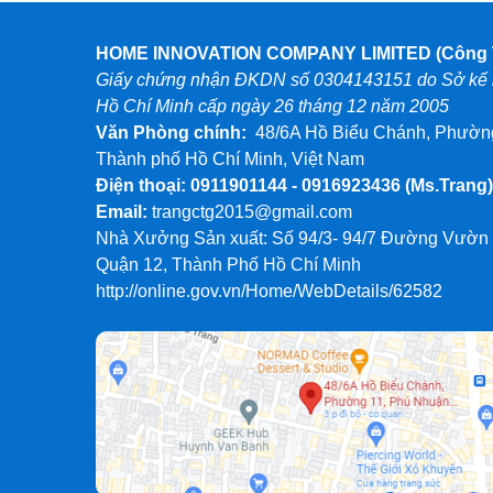
HOME INNOVATION COMPANY LIMITED (Công T
Giấy chứng nhận ĐKDN số 0304143151 do Sở kế h
Hồ Chí Minh cấp ngày 26 tháng 12 năm 2005
Văn Phòng chính:
48/6A Hồ Biểu Chánh, Phường
Thành phố Hồ Chí Minh, Việt Nam
Điện thoại: 0911901144 - 0916923436
(Ms.Trang)
Email:
trangctg2015@gmail.com
Nhà Xưởng Sản xuất: Số 94/3- 94/7 Đường Vườn
Quận 12, Thành Phố Hồ Chí Minh
http://online.gov.vn/Home/WebDetails/62582