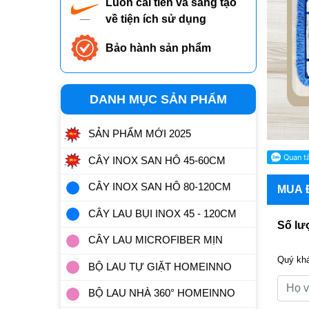
Luôn cải tiến và sáng tạo
về tiện ích sử dụng
Bảo hành sản phẩm
DANH MỤC SẢN PHẨM
SẢN PHẨM MỚI 2025
CÂY INOX SAN HÔ 45-60CM
CÂY INOX SAN HÔ 80-120CM
MUA
CÂY LAU BỤI INOX 45 - 120CM
Số lư
CÂY LAU MICROFIBER MỊN
Quý khá
BỘ LAU TỰ GIẶT HOMEINNO
BỘ LAU NHÀ 360° HOMEINNO