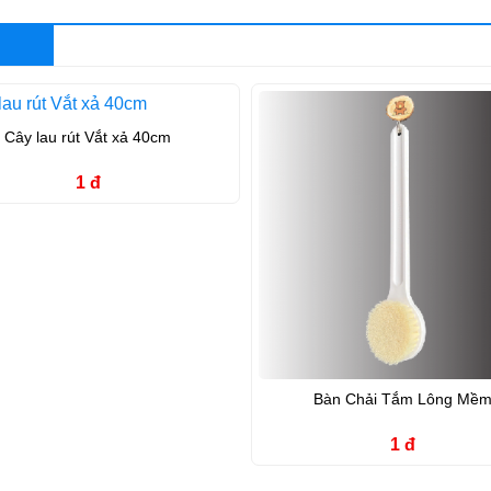
Cây lau rút Vắt xả 40cm
1 đ
Bàn Chải Tắm Lông Mề
1 đ