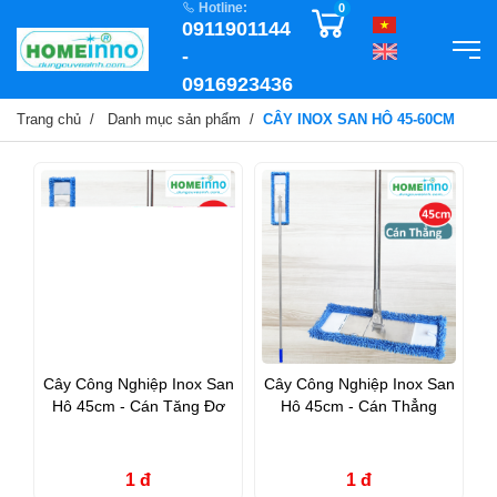
Hotline:
0
0911901144
-
0916923436
Trang chủ
Danh mục sản phẩm
CÂY INOX SAN HÔ 45-60CM
Cây Công Nghiệp Inox San
Cây Công Nghiệp Inox San
Hô 45cm - Cán Tăng Đơ
Hô 45cm - Cán Thẳng
1 đ
1 đ