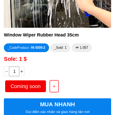
Window Wiper Rubber Head 35cm
_CodeProduct:
HI-5009-2
_Sold: 1
1.057
Sole: 1 $
MUA NHANH
Gọi điện xác nhận và giao hàng tận nơi