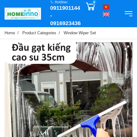
Hotline:
0
0911901144
-
0916923436
Home
Product Categories
Window Wiper Set